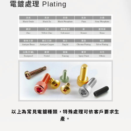
電鍍處理 Plating
以上為常見電鍍種類，特殊處理可依客戶要求生
產。