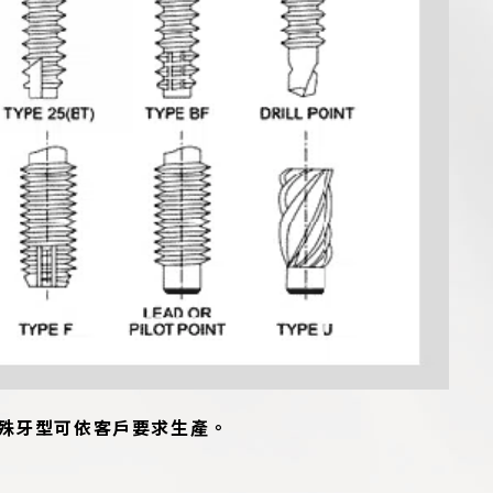
殊牙型可依客戶要求生產。