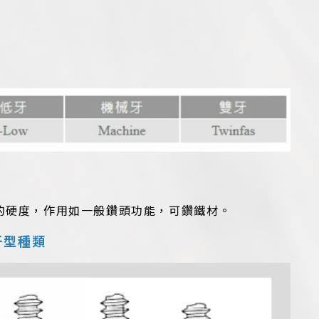
的硬度，作用如一般鑽頭功能，可鑽鐵材。
牙型種類