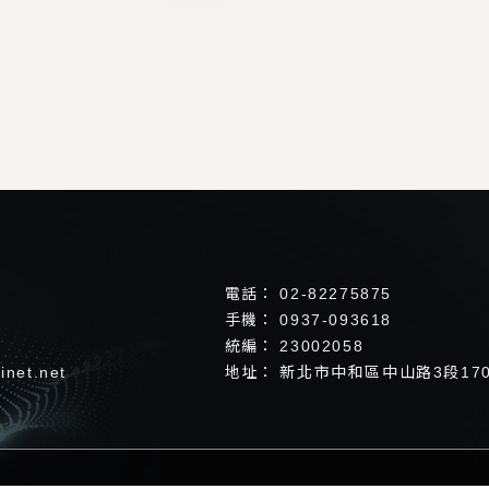
螺絲工廠
台北螺絲工廠
中和螺絲工廠
螺絲專賣店
台北螺絲專賣店
02-82275875
0937-093618
23002058
inet.net
新北市中和區中山路3段170