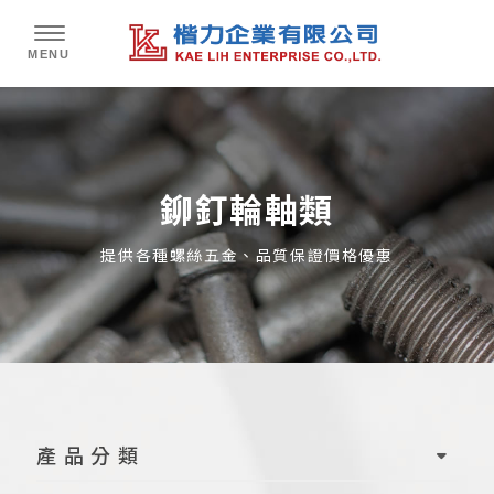
鉚釘輪軸類
產品分類