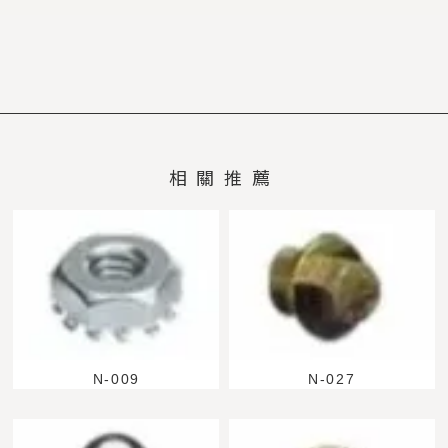
N-009
N-027